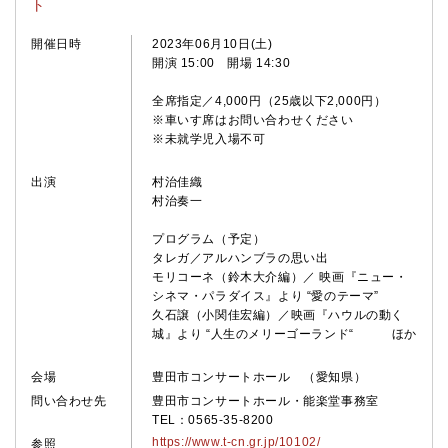
ト
開催日時
2023年06月10日(土)
開演 15:00 開場 14:30
全席指定／4,000円（25歳以下2,000円）
※車いす席はお問い合わせください
※未就学児入場不可
出演
村治佳織
村治奏一
プログラム（予定）
タレガ／アルハンブラの思い出
モリコーネ（鈴木大介編）／ 映画『ニュー・
シネマ・パラダイス』より “愛のテーマ”
久石譲（小関佳宏編）／映画『ハウルの動く
城』より “人生のメリーゴーランド“ ほか
会場
豊田市コンサートホール （愛知県）
問い合わせ先
豊田市コンサートホール・能楽堂事務室
TEL：0565-35-8200
https://www.t-cn.gr.jp/10102/
参照