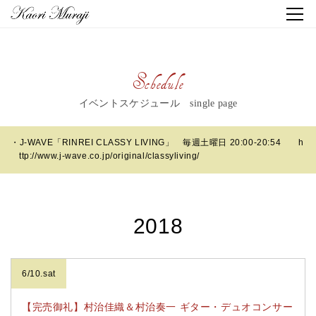
Schedule
イベントスケジュール single page
・J-WAVE「RINREI CLASSY LIVING」 毎週土曜日 20:00-20:54
h
ttp://www.j-wave.co.jp/original/classyliving/
2018
6/10.sat
【完売御礼】村治佳織＆村治奏一 ギター・デュオコンサー