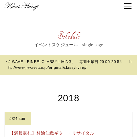
Schedule
イベントスケジュール single page
・J-WAVE「RINREI CLASSY LIVING」 毎週土曜日 20:00-20:54
h
ttp://www.j-wave.co.jp/original/classyliving/
2018
5/24.sun.
【満員御礼】村治佳織ギター・リサイタル