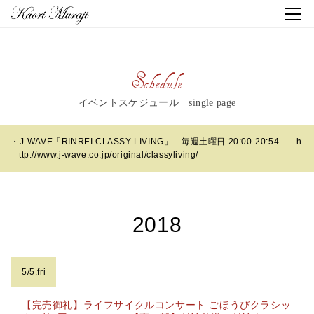
Schedule
イベントスケジュール single page
・J-WAVE「RINREI CLASSY LIVING」 毎週土曜日 20:00-20:54
h
ttp://www.j-wave.co.jp/original/classyliving/
2018
5/5.fri
【完売御礼】ライフサイクルコンサート ごほうびクラシッ