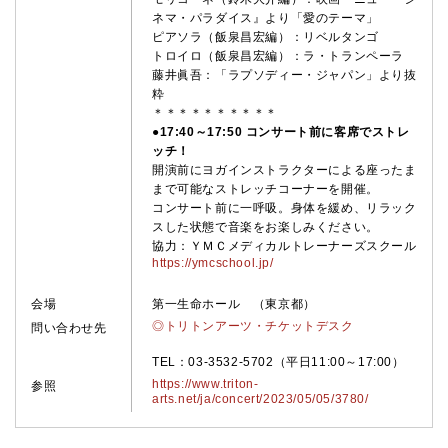
ネマ・パラダイス』より「愛のテーマ」
ピアソラ
（飯泉昌宏編）
：リベルタンゴ
トロイロ
（飯泉昌宏編）
：ラ・トランペーラ
藤井眞吾：「ラプソディー・ジャパン」より抜
粋
＊＊＊＊＊＊＊＊＊＊
●17:40～17:50 コンサート前に客席でストレ
ッチ！
開演前にヨガインストラクターによる座ったま
まで可能なストレッチコーナーを開催。
コンサート前に一呼吸。身体を緩め、リラック
スした状態で音楽をお楽しみください。
協力：ＹＭＣメディカルトレーナーズスクール
https://ymcschool.jp/
会場
第一生命ホール （東京都）
◎トリトンアーツ・チケットデスク
問い合わせ先
TEL：03-3532-5702（平日11:00～17:00）
https://www.triton-
参照
arts.net/ja/concert/2023/05/05/3780/