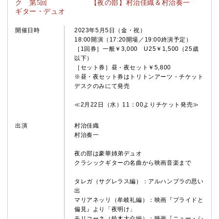
ク 第5回 【夜の部】村治佳織＆村治奏一
ギター・デュオ
開催日時
2023年5月5日（金・祝）
18:00開演（17:20開場／19:00終演予定）
［1回券］一般￥3,000 U25￥1,500（25歳
以下）
［セット券］昼・夜セット￥5,800
※昼・夜セット券はトリトンアーツ・チケット
デスクのみにて発売
≪2月22日（水）11：00よりチケット発売≫
出演
村治佳織
村治奏一
夜の部は豪華姉弟デュオ
クラシックギターの名曲から映画音楽まで
タレガ
（サグレラス編）
：アルハンブラの思い
出
マリアネッリ
（牟岐礼編）
：映画『プライドと
偏見』より「夜明け」
モリコーネ
（鈴木大介編）
：映画『ニュー・シ