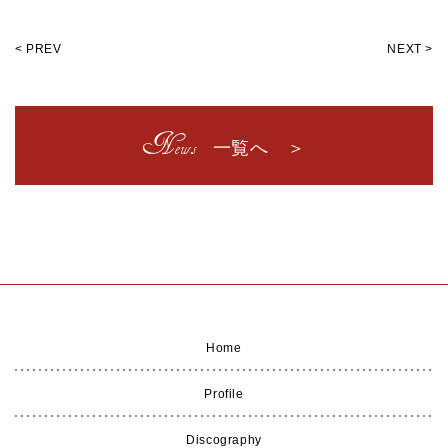
< PREV
NEXT >
News
一覧へ ＞
Home
Profile
Discography