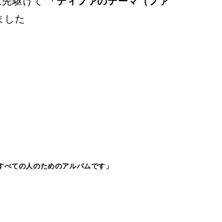
に先駆けて
「ティファのテーマ（ファ
ました
すべての人のためのアルバムです」
。